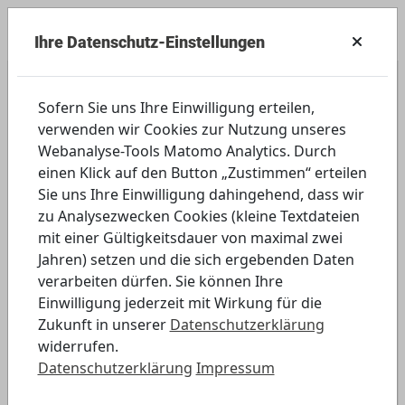
Ihre Datenschutz-Einstellungen
Weiterführende Schulen
Sofern Sie uns Ihre Einwilligung erteilen,
verwenden wir Cookies zur Nutzung unseres
CC-Lizenzen
Webanalyse-Tools Matomo Analytics. Durch
einen Klick auf den Button „Zustimmen“ erteilen
Thema: Lizenzmodell für die Verwendung
Sie uns Ihre Einwilligung dahingehend, dass wir
zu Analysezwecken Cookies (kleine Textdateien
von Medieninhalten kennenlernen
mit einer Gültigkeitsdauer von maximal zwei
Jahren) setzen und die sich ergebenden Daten
Digitales Element öffnen
verarbeiten dürfen. Sie können Ihre
Einwilligung jederzeit mit Wirkung für die
Zukunft in unserer
Datenschutzerklärung
widerrufen.
Datenschutzerklärung
Impressum