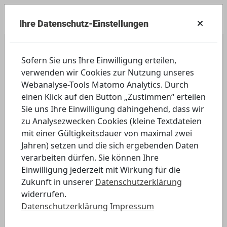
Ihre Datenschutz-Einstellungen
Weiterführende Schulen
Sofern Sie uns Ihre Einwilligung erteilen,
verwenden wir Cookies zur Nutzung unseres
Darstellung von Informationen in Bildern
Webanalyse-Tools Matomo Analytics. Durch
hinterfragen
einen Klick auf den Button „Zustimmen“ erteilen
Sie uns Ihre Einwilligung dahingehend, dass wir
zu Analysezwecken Cookies (kleine Textdateien
Thema: Zusammenhang von Bildern und
mit einer Gültigkeitsdauer von maximal zwei
Bildunterschriften erkennen
Jahren) setzen und die sich ergebenden Daten
verarbeiten dürfen. Sie können Ihre
Digitales Element öffnen
Einwilligung jederzeit mit Wirkung für die
Zukunft in unserer
Datenschutzerklärung
widerrufen.
Datenschutzerklärung
Impressum